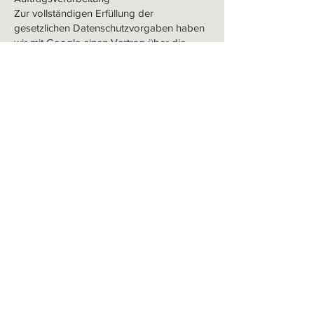
Zur vollständigen Erfüllung der
gesetzlichen Datenschutzvorgaben haben
wir mit Google einen Vertrag über die
Auftragsverarbeitung abgeschlossen.
Demografische Merkmale bei Google
Analytics
Unsere Website verwendet die Funktion
demografische Merkmale von Google
Analytics. Mit ihr lassen sich Berichte
erstellen, die Aussagen zu Alter,
Geschlecht und Interessen der
Seitenbesucher enthalten. Diese Daten
stammen aus interessenbezogener
Werbung
von Google sowie aus Besucherdaten von
Drittanbietern. Eine Zuordnung der Daten
zu einer bestimmten Person ist nicht
möglich. Sie können diese Funktion
jederzeit deaktivieren. Dies ist über die
Anzeigeneinstellungen in Ihrem Google-